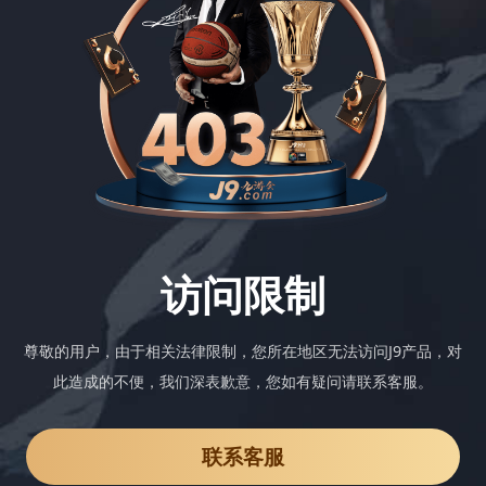
访问限制
尊敬的用户，由于相关法律限制，您所在地区无法访问J9产品，对
此造成的不便，我们深表歉意，您如有疑问请联系客服。
联系客服