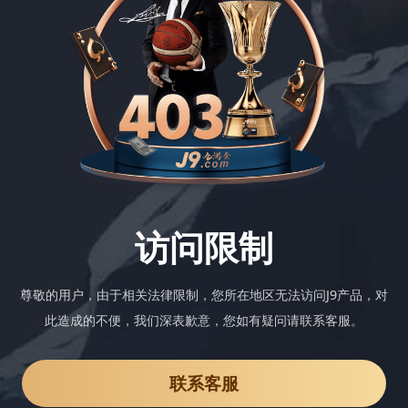
访问限制
尊敬的用户，由于相关法律限制，您所在地区无法访问J9产品，对
此造成的不便，我们深表歉意，您如有疑问请联系客服。
联系客服