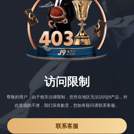
访问限制
尊敬的用户，由于相关法律限制，您所在地区无法访问J9产品，对
此造成的不便，我们深表歉意，您如有疑问请联系客服。
联系客服