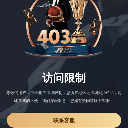
访问限制
尊敬的用户，由于相关法律限制，您所在地区无法访问J9产品，对
此造成的不便，我们深表歉意，您如有疑问请联系客服。
联系客服